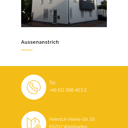
Aussenanstrich
Tel.:
+49 611 988 463 2
Heinrich-Heine-Str. 19,
65201 Wiesbaden