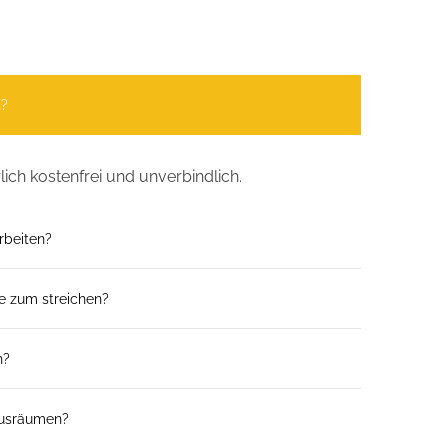
t?
lich kostenfrei und unverbindlich.
rbeiten?
e zum streichen?
n?
ausräumen?