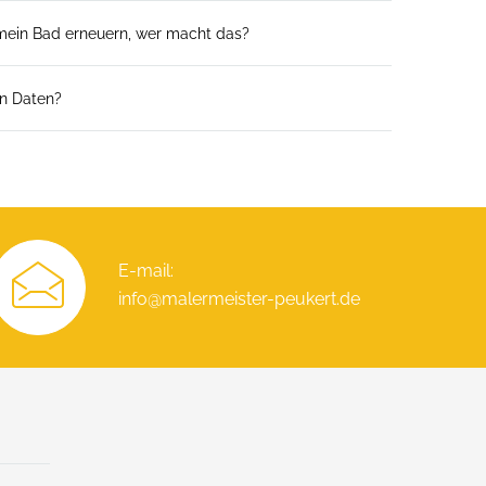
mein Bad erneuern, wer macht das?
en Daten?
E-mail:
info@malermeister-peukert.de