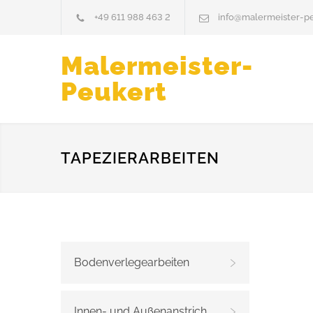
+49 611 988 463 2
info@malermeister-pe
Malermeister-
Peukert
TAPEZIERARBEITEN
Bodenverlegearbeiten
Innen- und Außenanstrich