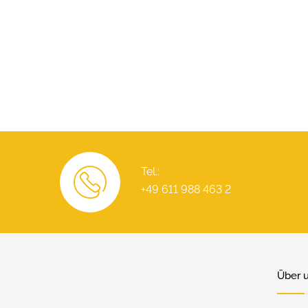
Tel.:
+49 611 988 463 2
Über 