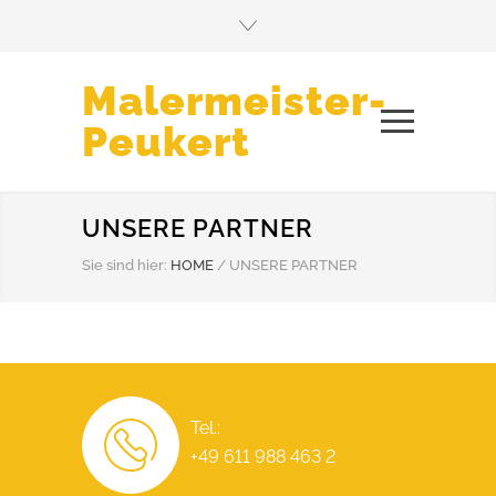
Malermeister-
Peukert
UNSERE PARTNER
Sie sind hier:
HOME
/
UNSERE PARTNER
Tel.:
+49 611 988 463 2